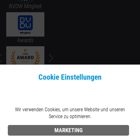
BVDW Mitglied
Awards
slide
2
of 5
Cookie Einstellungen
© 2026 raphael GmbH
Datenschutz
Impressum
Ausschreibungen
Wir verwenden Cookies, um unsere Website und unseren
Facebook
Instagram
Xing
LinkedIn
Service zu optimieren.
MARKETING