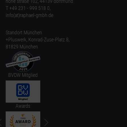
hohe straße 102, 44139 dortmund
T +49 231 - 999 518 0,
info(at)raphael-gmbh.de
Standort München
+Pluswerk, Konrad-Zuse-Platz 8,
81829 München
BVDW Mitglied
Awards
slide
2
of 5